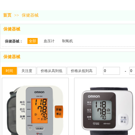
首页
>>
保健器械
保健器械
全部
血压计
制氧机
保健器械：
保健器械
-
时间
关注度
价格从高到低
价格从低到高
收藏