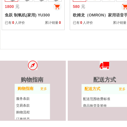
1800
元
580
元
鱼跃 制氧机(家用) YU300
欧姆龙（OMRON）家用语音
腕式 HEM-6207 电子血压计
已有
0
人评价
累计销量
0
已有
0
人评价
累计销量
购物指南
配送方式
购物指南
更多
配送方式
更多
服务条款
配送范围收费标准
交易条款
商品验货及签收
购物流程
配送常见问题
订单状态
大宗购物优惠