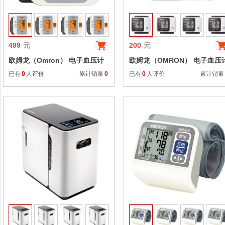
499
元
200
元
欧姆龙（Omron） 电子血压计
欧姆龙（OMRON） 电子血压
家用 臂式 HEM-7052
家用智能手腕式 HEM-8612
已有
0
人评价
累计销量
0
已有
0
人评价
累计销量
收藏