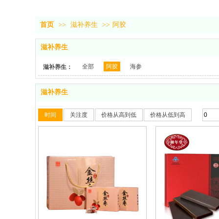
首页
>>
滋补养生
>>
阿胶
滋补养生
全部
阿胶
海参
滋补养生：
滋补养生
时间
关注度
价格从高到低
价格从低到高
收藏