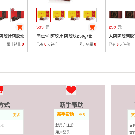
599
元
299
元
县阿胶片阿胶块
同仁堂 阿胶片 阿胶块250g/盒
东阿阿胶阿胶膏
/盒
（新老包装替换随机发）
累计销量
0
已有
0
人评价
累计销量
0
已有
0
人评价
方式
新手帮助
新手帮助
更多
支
更多
新用户注册
标准
支
用户登录
收
支