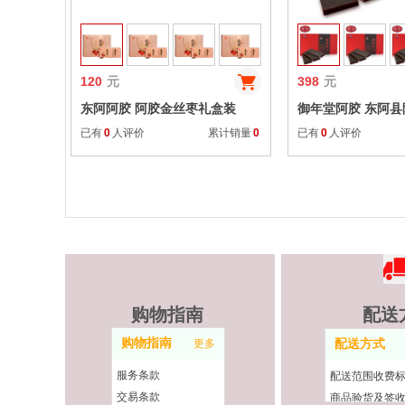
120
元
398
元
东阿阿胶 阿胶金丝枣礼盒装
御年堂阿胶 东阿
1200g（100g*12盒)
阿胶糕固元膏250g
已有
0
人评价
累计销量
0
已有
0
人评价
购物指南
配送
购物指南
更多
配送方式
服务条款
配送范围收费
交易条款
商品验货及签